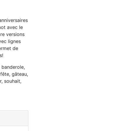
anniversaires
mot avec le
tre versions
vec lignes
permet de
s!
, banderole,
fête, gâteau,
r, souhait,