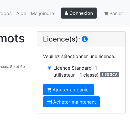
Connexion
ropos
Aide
Me joindre
Panier
 mots
Licence(s):
Veuillez sélectionner une licence
:
nnées, 5e et 6e
Licence Standard
(1
utilisateur - 1 classe)
1,50 $CA
Ajouter au panier
Acheter maintenant