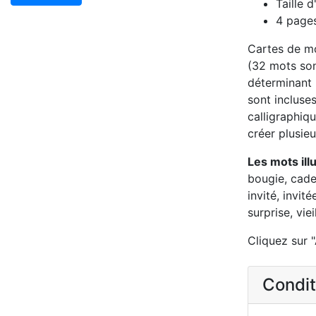
Taille 
4 page
Cartes de mo
(32 mots sont
déterminant (
sont incluses
calligraphiqu
créer plusieu
Les mots ill
bougie, cadea
invité, invité
surprise, vieil
Cliquez sur "
Conditi