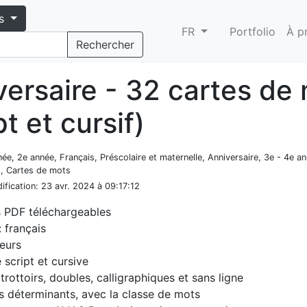
s
FR
Portfolio
À p
Rechercher
versaire - 32 cartes de
pt et cursif)
née, 2e année, Français, Préscolaire et maternelle, Anniversaire, 3e - 4e a
, Cartes de mots
ification
: 23 avr. 2024 à 09:17:12
s PDF téléchargeables
 français
eurs
e script et cursive
 trottoirs, doubles, calligraphiques et sans ligne
s déterminants, avec la classe de mots