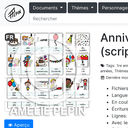
Documents
Thèmes
Personnage
Anni
(scri
Tags
: 1re an
années, Thèmes
Dernière mod
Fichier
Langue:
En coul
Écritur
Lignes:
Avec le
Aperçu