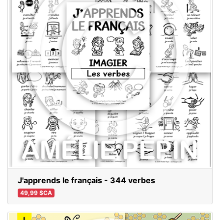
J'apprends le français - 344 verbes
49,99 $CA