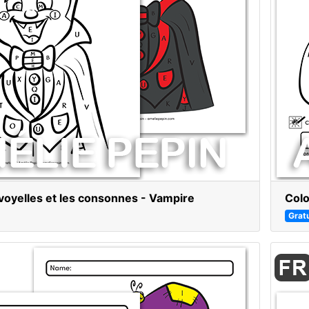
 voyelles et les consonnes - Vampire
Colo
Gratu