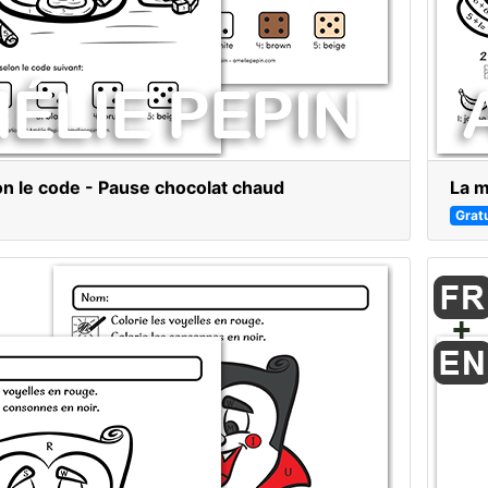
on le code - Pause chocolat chaud
La m
Gratu