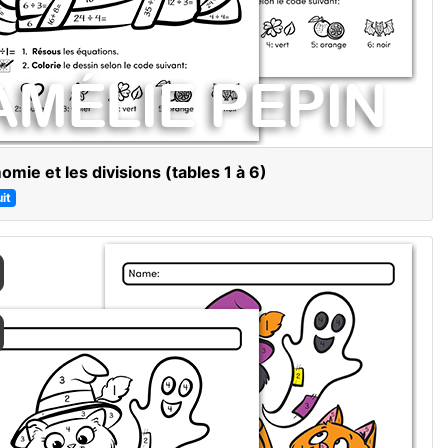
omie et les divisions (tables 1 à 6)
it