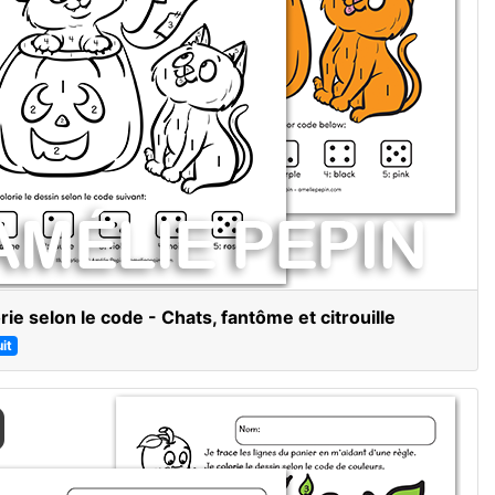
rie selon le code - Chats, fantôme et citrouille
it