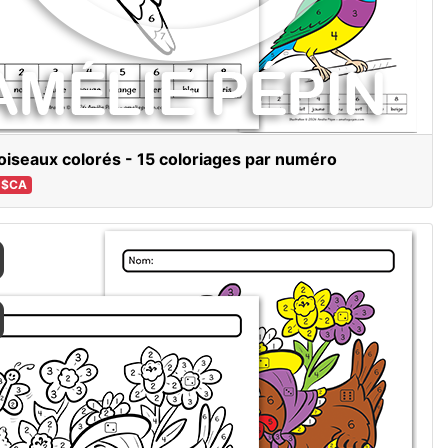
oiseaux colorés - 15 coloriages par numéro
 $CA