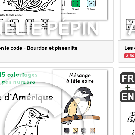
on le code - Bourdon et pissenlits
Les 
2,50