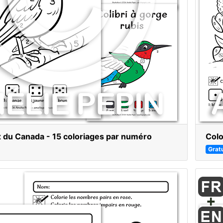
 du Canada - 15 coloriages par numéro
Colo
Gratu