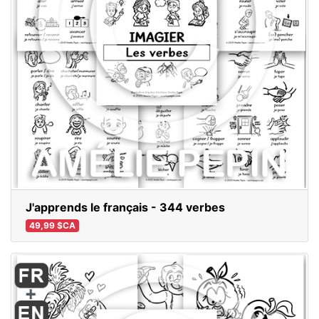
J'apprends le français - 344 verbes
49,99 $CA