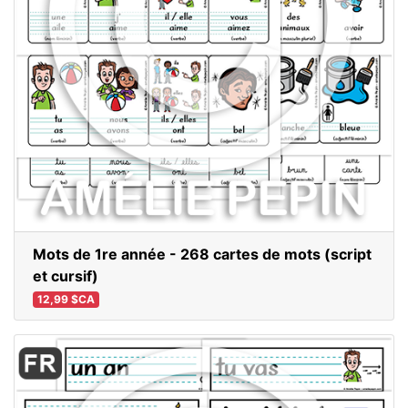
Mots de 1re année - 268 cartes de mots (script
et cursif)
12,99 $CA