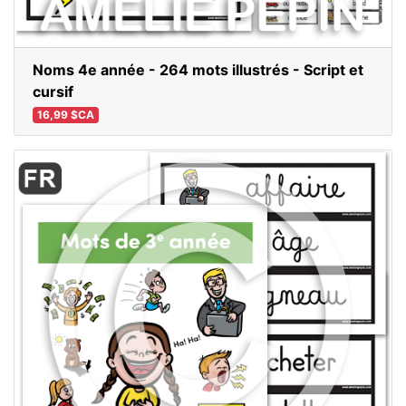
Noms 4e année - 264 mots illustrés - Script et
cursif
16,99 $CA