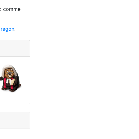
anc comme
Dragon
.