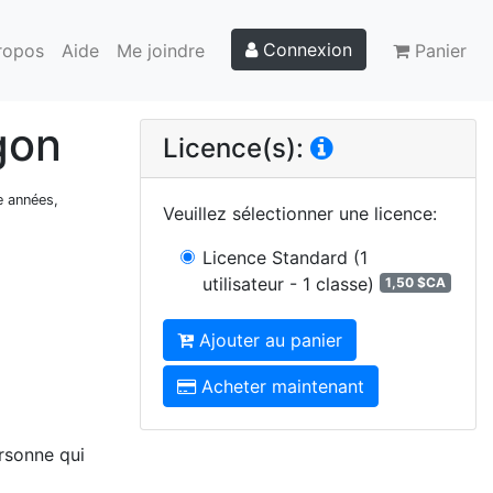
Connexion
ropos
Aide
Me joindre
Panier
gon
Licence(s):
e années,
Veuillez sélectionner une licence
:
Licence Standard
(1
utilisateur - 1 classe)
1,50 $CA
Ajouter au panier
Acheter maintenant
ersonne qui