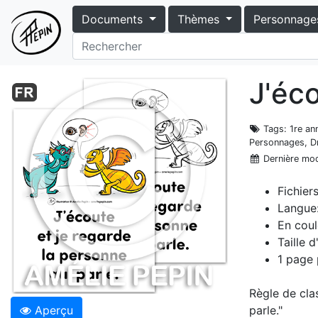
Documents
Thèmes
Personnage
J'éco
Tags
: 1re a
Personnages, Dr
Dernière mod
Fichier
Langue:
En coul
Taille 
1 page 
Règle de cla
Aperçu
parle."