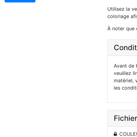
Utilisez la v
coloriage afi
À noter que 
Conditi
Avant de t
veuillez li
matériel, 
les condit
Fichier
COULEU