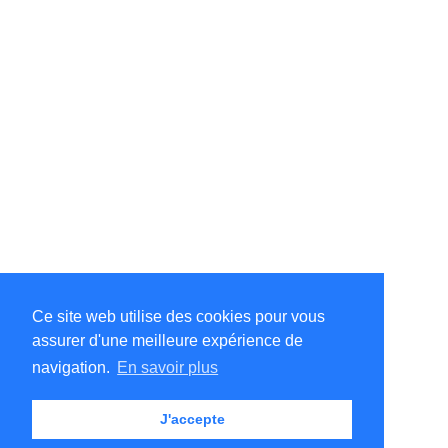
Ce site web utilise des cookies pour vous
assurer d'une meilleure expérience de
©Amélie Pepin. Tous droits réservés.
Site Internet par Matthieu Pepin
navigation.
En savoir plus
J'accepte
Me contacter
|
Retour au haut