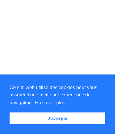
Ce site web utilise des cookies pour vous
assurer d'une meilleure expérience de
©Amélie Pepin. Tous droits réservés.
Site Internet par Matthieu Pepin
navigation.
En savoir plus
J'accepte
Me contacter
|
Retour au haut
Conditions d'utilisation