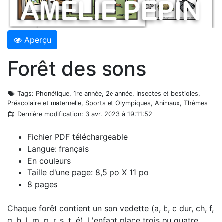
Aperçu
Forêt des sons
Tags
: Phonétique, 1re année, 2e année, Insectes et bestioles,
Préscolaire et maternelle, Sports et Olympiques, Animaux, Thèmes
Dernière modification
: 3 avr. 2023 à 19:11:52
Fichier PDF téléchargeable
Langue: français
En couleurs
Taille d'une page: 8,5 po X 11 po
8 pages
Chaque forêt contient un son vedette (a, b, c dur, ch, f,
g, h, l, m, p ,r, s, t, é). L'enfant place trois ou quatre