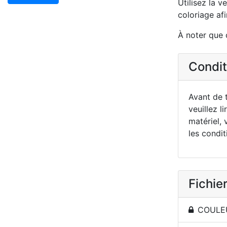
Utilisez la v
coloriage afi
À noter que 
Conditi
Avant de t
veuillez li
matériel, 
les condit
Fichier
COULEU