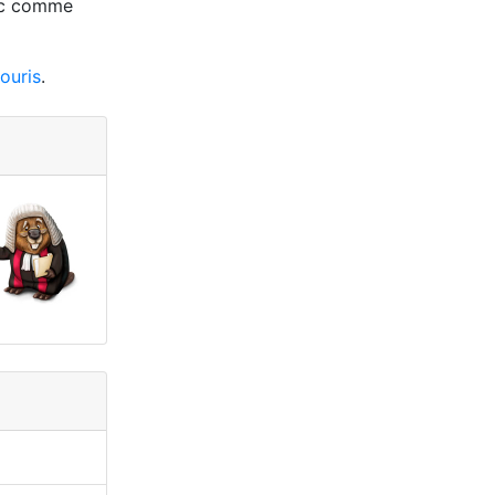
anc comme
ouris
.