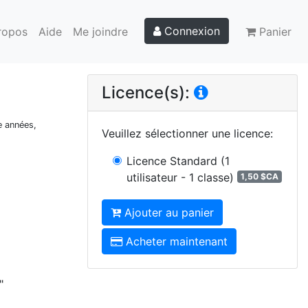
Connexion
ropos
Aide
Me joindre
Panier
Licence(s):
e années,
Veuillez sélectionner une licence
:
Licence Standard
(1
utilisateur - 1 classe)
1,50 $CA
Ajouter au panier
Acheter maintenant
"