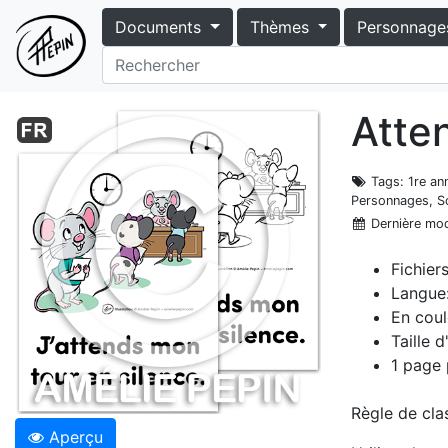
Documents
Thèmes
Personnage
Atten
Tags
: 1re a
Personnages, So
Dernière mod
Fichier
Langue:
En coul
Taille 
1 page 
Règle de clas
Aperçu