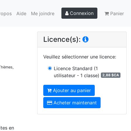
Connexion
ropos
Aide
Me joindre
Panier
Licence(s):
Veuillez sélectionner une licence
:
 Thèmes,
Licence Standard
(1
utilisateur - 1 classe)
2,88 $CA
Ajouter au panier
Acheter maintenant
ites en