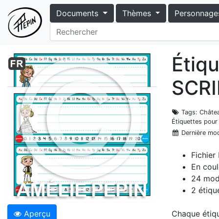
Documents
Thèmes
Personnage
Étiq
SCRI
Tags
: Châte
Étiquettes pour
Dernière mod
Fichier
En coul
24 mod
2 étiqu
Aperçu
Chaque étique