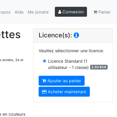
Connexion
ropos
Aide
Me joindre
Panier
ttes
Licence(s):
Veuillez sélectionner une licence
:
4e années, 5e et
Licence Standard
(1
utilisateur - 1 classe)
2,50 $CA
Ajouter au panier
Acheter maintenant
e en couleurs