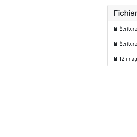
Fichier
Écritur
Écritur
12 imag