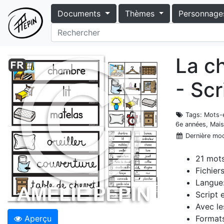
Documents
Thèmes
Personnage
La c
- Scr
Tags
: Mots-
6e années, Mai
Dernière mod
21 mots
Fichier
Langue:
Script e
Avec le
Aperçu
Formats