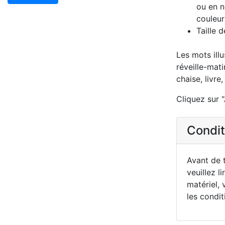
ou en n
couleur
Taille 
Les mots illu
réveille-mat
chaise, livre
Cliquez sur "
Conditi
Avant de t
veuillez li
matériel, 
les condit