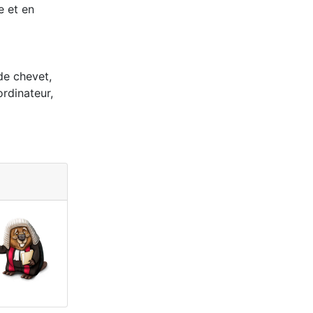
e et en
 de chevet,
rdinateur,