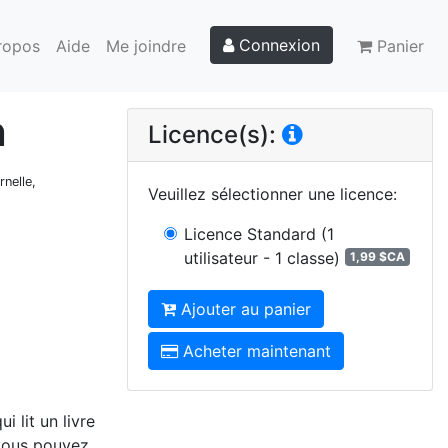
Connexion
ropos
Aide
Me joindre
Panier
n
Licence(s):
rnelle,
Veuillez sélectionner une licence
:
Licence Standard
(1
utilisateur - 1 classe)
1,99 $CA
Ajouter au panier
Acheter maintenant
i lit un livre
 vous pouvez