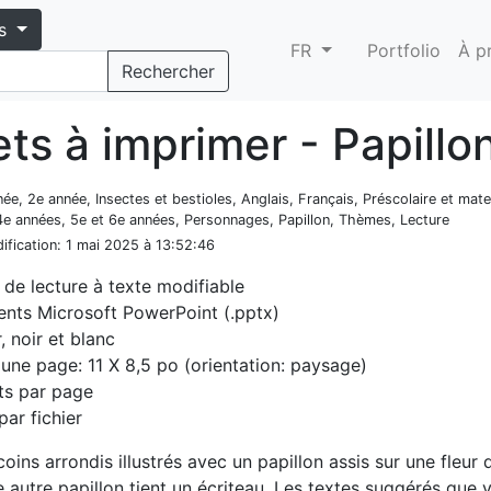
s
FR
Portfolio
À p
Rechercher
ts à imprimer - Papillo
née, 2e année, Insectes et bestioles, Anglais, Français, Préscolaire et mate
 4e années, 5e et 6e années, Personnages, Papillon, Thèmes, Lecture
ification
: 1 mai 2025 à 13:52:46
 de lecture à texte modifiable
nts Microsoft PowerPoint (.pptx)
, noir et blanc
d'une page: 11 X 8,5 po (orientation: paysage)
ts par page
par fichier
oins arrondis illustrés avec un papillon assis sur une fleur qu
e autre papillon tient un écriteau. Les textes suggérés que