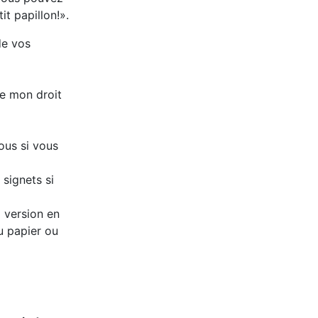
it papillon!».
de vos
de mon droit
ous si vous
signets si
a version en
u papier ou