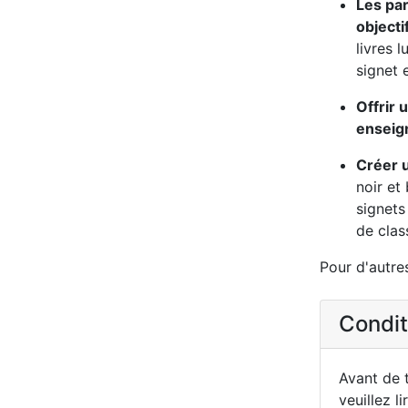
Les par
objecti
livres l
signet 
Offrir 
enseign
Créer u
noir et
signets
de clas
Pour d'autre
Conditi
Avant de t
veuillez li