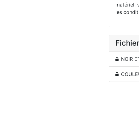
matériel, 
les condit
Fichier
NOIR E
COULEU