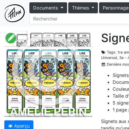
Documents
Thèmes
Personnage
Signe
Tags
: 1re an
Universel, 3e -
Dernière mod
Signets
Docume
Couleur
Taille 
5 signe
1 page 
Signets aux c
Aperçu
tandis qu'un