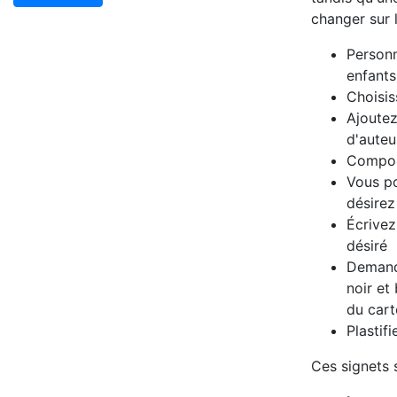
changer sur l
Personn
enfants
Choisis
Ajoutez
d'auteu
Compose
Vous po
désirez
Écrivez
désiré
Demande
noir et
du cart
Plastif
Ces signets 