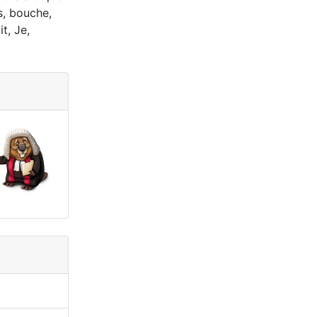
s, bouche,
t, Je,