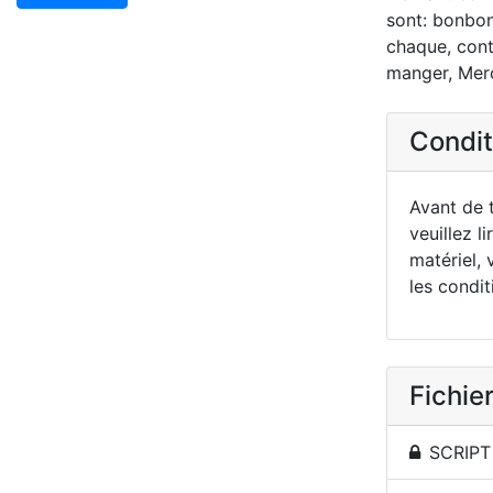
sont: bonbons
chaque, conte
manger, Merci
Conditi
Avant de t
veuillez li
matériel, 
les condit
Fichier
SCRIPT 