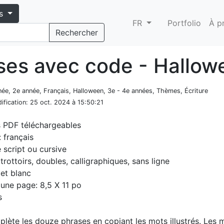
s
FR
Portfolio
À p
Rechercher
ses avec code - Hallow
nnée, 2e année, Français, Halloween, 3e - 4e années, Thèmes, Écriture
ification
: 25 oct. 2024 à 15:50:21
s PDF téléchargeables
 français
e script ou cursive
 trottoirs, doubles, calligraphiques, sans ligne
 et blanc
d'une page: 8,5 X 11 po
s
plète les douze phrases en copiant les mots illustrés. Les 