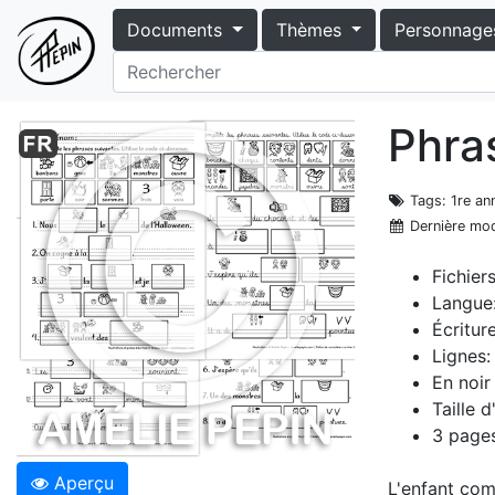
Documents
Thèmes
Personnage
Phra
Tags
: 1re a
Dernière mod
Fichier
Langue:
Écritur
Lignes:
En noir
Taille 
3 page
Aperçu
L'enfant com