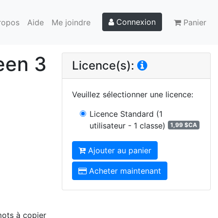
Connexion
ropos
Aide
Me joindre
Panier
een 3
Licence(s):
Veuillez sélectionner une licence
:
Licence Standard
(1
utilisateur - 1 classe)
1,99 $CA
Ajouter au panier
Acheter maintenant
mots à copier