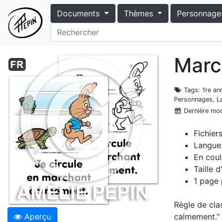
Documents
Thèmes
Personnage
Marc
Tags
: 1re a
Personnages, La
Dernière mod
Fichier
Langue:
En coul
Taille 
1 page 
Règle de clas
Aperçu
calmement."