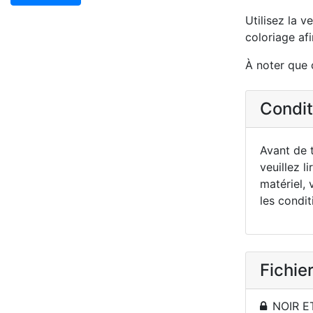
Utilisez la v
coloriage afi
À noter que 
Conditi
Avant de t
veuillez li
matériel, 
les condit
Fichier
NOIR E