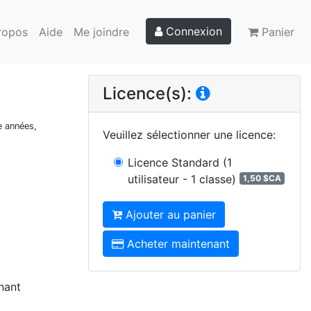
Connexion
ropos
Aide
Me joindre
Panier
Licence(s):
e années,
Veuillez sélectionner une licence
:
Licence Standard
(1
utilisateur - 1 classe)
1,50 $CA
Ajouter au panier
Acheter maintenant
chant