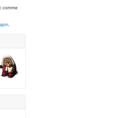
anc comme
Lapin
.