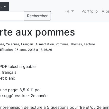
s
FR
Portfolio
À p
Rechercher
arte aux pommes
nnée, 2e année, Français, Alimentation, Pommes, Thèmes, Lecture
ification
: 26 sept. 2018 à 13:46:26
 PDF téléchargeable
 français
 et blanc
d'une page: 8,5 X 11 po
 suggérés: 1re - 2e année
mpréhension de lecture à 5 questions pour 1re et/ou 2e ann