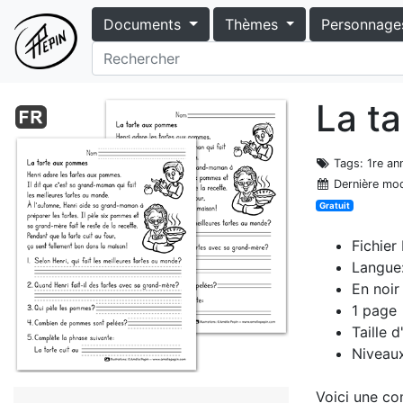
Documents
Thèmes
Personnage
La t
Tags
: 1re a
Dernière mod
Gratuit
Fichier
Langue:
En noir
1 page
Taille 
Niveaux
Voici une co