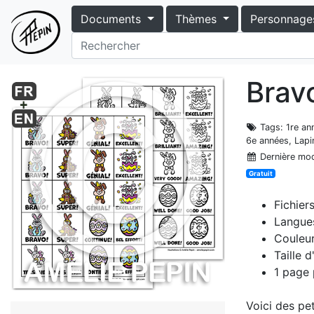
Documents
Thèmes
Personnage
Brav
Tags
: 1re a
6e années, Lap
Dernière mod
Gratuit
Fichier
Langues
Couleur
Taille 
1 page 
Voici des pe