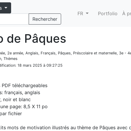
s
FR
Portfolio
À p
Rechercher
o de Pâques
nnée, 2e année, Anglais, Français, Pâques, Préscolaire et maternelle, 3e - 4
in, Thèmes
ification
: 18 mars 2025 à 09:27:25
s PDF téléchargeables
: français, anglais
, noir et blanc
d'une page: 8,5 X 11 po
par fichier
tits mots de motivation illustrés au thème de Pâques avec d