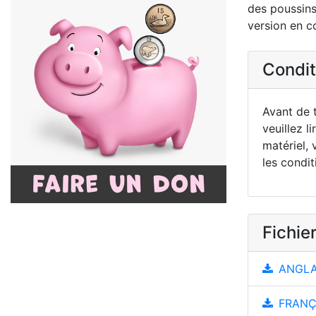
des poussins
version en co
Conditi
Avant de t
veuillez li
matériel, 
les condit
Fichier
ANGLAI
FRANÇA