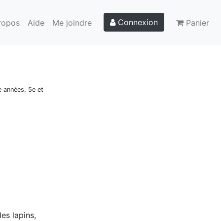
Connexion
ropos
Aide
Me joindre
Panier
e années, 5e et
es lapins,