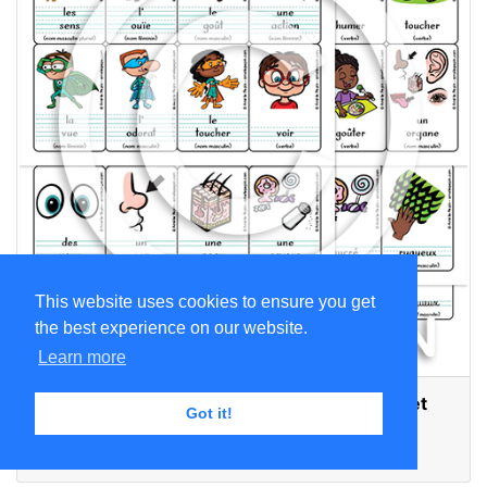
This website uses cookies to ensure you get
the best experience on our website.
Learn more
Les 5 sens (FR) - 32 cartes de mots (script et
Got it!
cursif)
CA$1.99