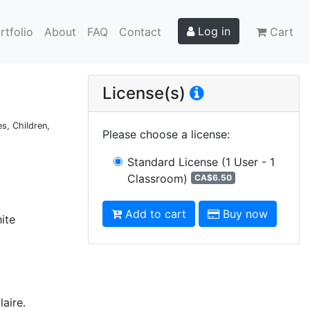
Log in
rtfolio
About
FAQ
Contact
Cart
License(s)
s, Children,
Please choose a license
:
Standard License
(1 User - 1
Classroom)
CA$6.50
Add to cart
Buy now
ite
aire.