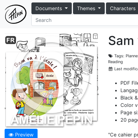
Documents
Themes
Characters
Sam v
Tags
: Plann
Reading
Last modific
PDF Fil
Langag
Black &
Color v
Page si
20 pag
Preview
"Ce cahier pr