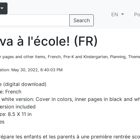
EN
Po
Search
a à l'école! (FR)
er pages and other items, French, Pre-K and Kindergarten, Planning, Theme
ation
: May 30, 2022, 6:40:03 PM
e (digital download)
e: French
 white version: Cover in colors, inner pages in black and wh
ersion included
ze: 8.5 X 11 in
es
épare les enfants et les parents à une première rentrée scol