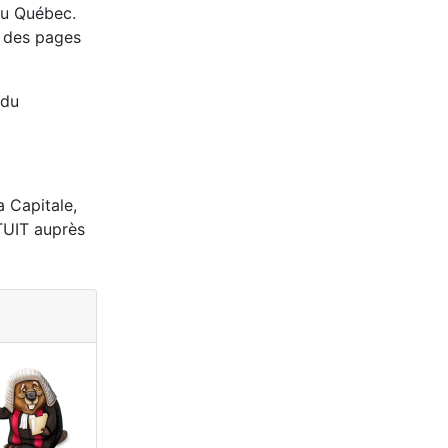
au Québec.
r des pages
 du
a Capitale,
TUIT auprès