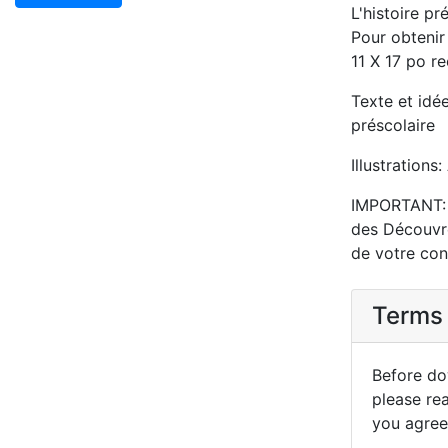
L'histoire p
Pour obtenir
11 X 17 po r
Texte et idé
préscolaire
Illustrations
IMPORTANT: S
des Découvr
de votre con
Terms 
Before dow
please re
you agree 