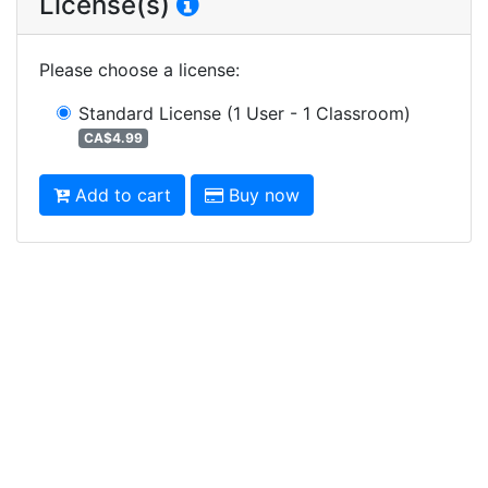
License(s)
Please choose a license
:
Standard License
(1 User - 1 Classroom)
CA$4.99
Add to cart
Buy now