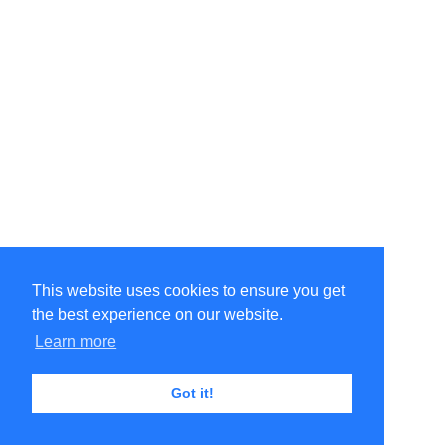
This website uses cookies to ensure you get
the best experience on our website.
©Amélie Pepin. All rights reserved.
Website by Matthieu Pepin
Learn more
Got it!
Contact me
|
Back to top
Terms of Use