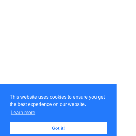
This website uses cookies to ensure you get
the best experience on our website.
©Amélie Pepin. All rights reserved.
Website by Matthieu Pepin
Learn more
Got it!
Contact me
|
Back to top