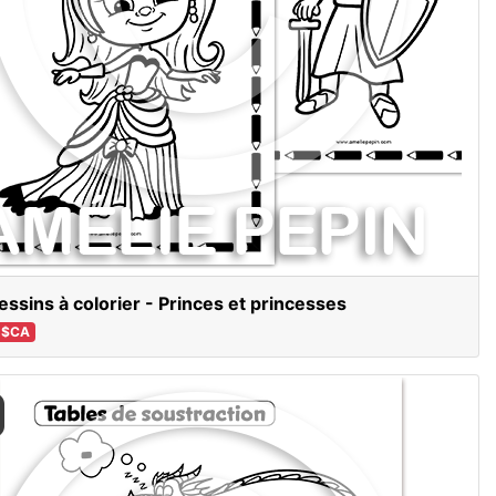
essins à colorier - Princes et princesses
 $CA