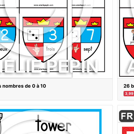
s nombres de 0 à 10
26 b
3,99