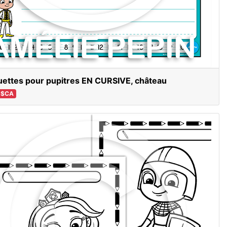
uettes pour pupitres EN CURSIVE, château
 $CA