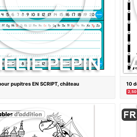
pour pupitres EN SCRIPT, château
10 d
2,50