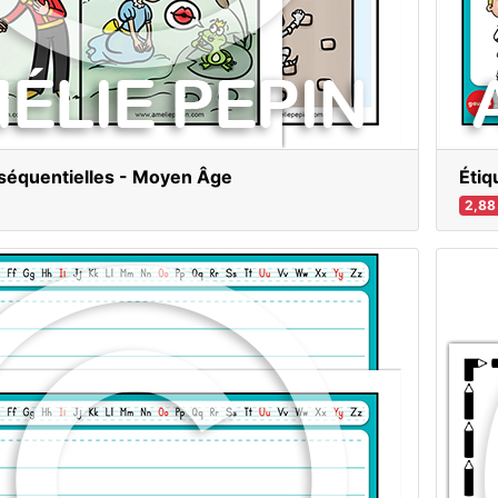
 séquentielles - Moyen Âge
Étiq
2,88